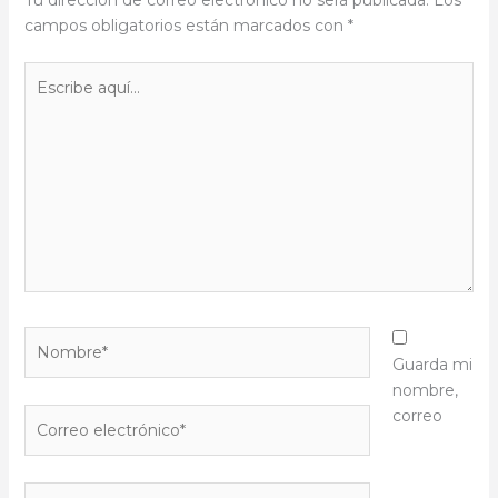
Tu dirección de correo electrónico no será publicada.
Los
campos obligatorios están marcados con
*
Escribe
aquí...
Nombre*
Guarda mi
nombre,
Correo
correo
electrónico*
Web