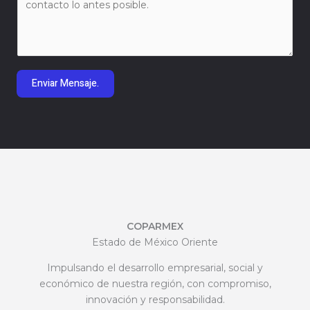
n
o
s
*
a
j
e
Enviar Mensaje.
*
COPARMEX
Estado de México Oriente
Impulsando el desarrollo empresarial, social y
económico de nuestra región, con compromiso,
innovación y responsabilidad.