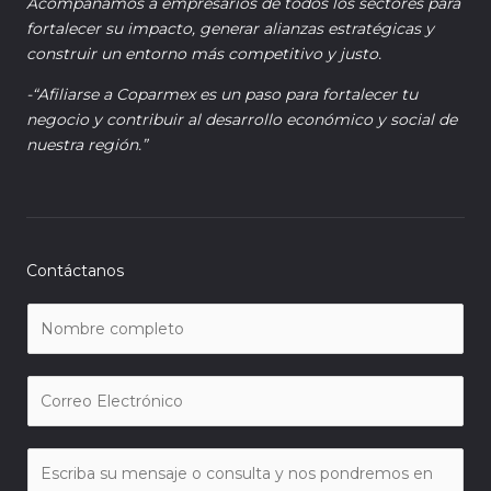
Acompañamos a empresarios de todos los sectores para
fortalecer su impacto, generar alianzas estratégicas y
construir un entorno más competitivo y justo.
-“Afiliarse a Coparmex es un paso para fortalecer tu
negocio y contribuir al desarrollo económico y social de
nuestra región.”
Contáctanos
N
o
m
C
b
o
r
r
e
M
r
*
e
e