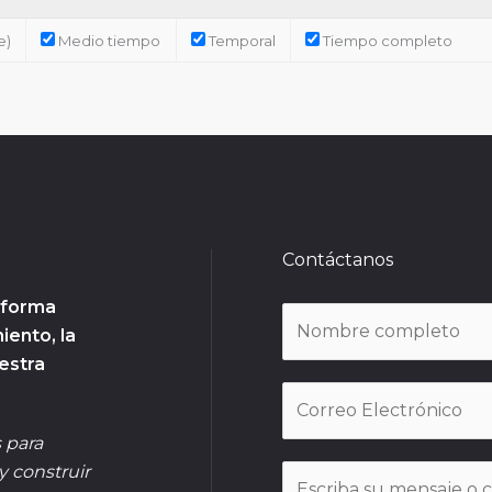
e)
Medio tiempo
Temporal
Tiempo completo
Contáctanos
 forma
N
iento, la
o
estra
m
C
b
o
r
 para
r
e
y construir
M
r
*