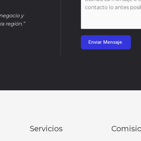
e
e
n
o
 negocio y
s
*
ra región.”
a
j
Enviar Mensaje.
e
*
Servicios
Comisi