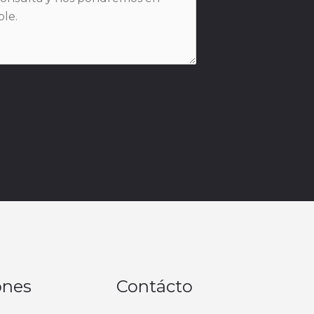
ones
Contácto