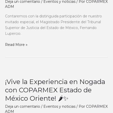
Deja un comentario
/
Eventos y noticias
/ Por
COPARMEX
está
ADM
aquí!
|
Contaremos con la distinguida participación de nuestro
🎉
invitado especial, el Magistrado Presidente del Tribunal
Celebraremos
Superior de Justicia del Estado de México, Fernando
nuestra
Lupercio.
Sesión
Mensual.
Read More »
🎉
¡Vive
la
¡Vive la Experiencia en Nogada
Experiencia
en
con COPARMEX Estado de
Nogada
México Oriente! 🌶✨
con
COPARMEX
Deja un comentario
/
Eventos y noticias
/ Por
COPARMEX
Estado
ADM