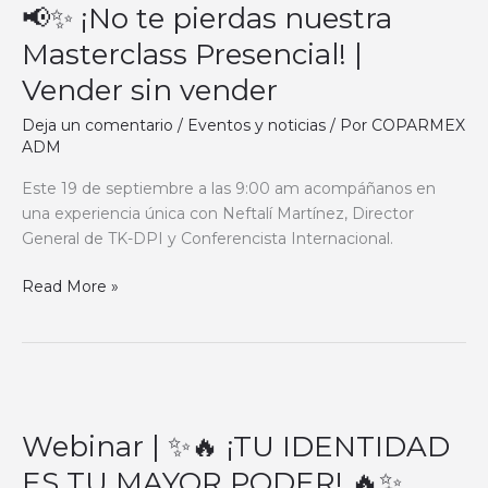
📢✨ ¡No te pierdas nuestra
¡No
te
Masterclass Presencial! |
pierdas
Vender sin vender
nuestra
Masterclass
Deja un comentario
/
Eventos y noticias
/ Por
COPARMEX
Presencial!
ADM
|
Este 19 de septiembre a las 9:00 am acompáñanos en
Vender
una experiencia única con Neftalí Martínez, Director
sin
General de TK-DPI y Conferencista Internacional.
vender
Read More »
Webinar
|
Webinar | ✨🔥 ¡TU IDENTIDAD
✨
🔥
ES TU MAYOR PODER! 🔥✨