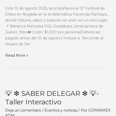
de
Este 13 de agosto 2025, acompáñanos al 12º Festival de
México
Chiles en Nogada en la emblemática Hacienda Panoaya,
Oriente!
donde historia, sabor y tradición se unen en un solo lugar.
🌶
📍 Barranca Manzana 042, Guadalupe, Amecameca de
✨
Juárez, Méx.🎟 Costo: $1,000 por persona(Deberá ser
pagado antes del 10 de agosto) Incluye:🔹 Recorrido al
Museo de Sor
Read More »
💡
❇
💡 ❇ SABER DELEGAR ❇ 💡-
SABER
DELEGAR
Taller Interactivo
❇
💡-
Deja un comentario
/
Eventos y noticias
/ Por
COPARMEX
ADM