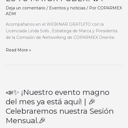
¡TU
IDENTIDAD
Deja un comentario
/
Eventos y noticias
/ Por
COPARMEX
ADM
ES
TU
Acompáñanos en el WEBINAR GRATUITO con la
MAYOR
Licenciada Linda Solís , Estratega de Marca y Presidenta
PODER!
de la Comisión de Networking de COPARMEX Oriente.
🔥
✨
Read More »
📣
✨
📣✨ ¡Nuestro evento magno
¡Nuestro
evento
del mes ya está aquí! | 🎉
magno
Celebraremos nuestra Sesión
del
mes
Mensual.🎉
ya