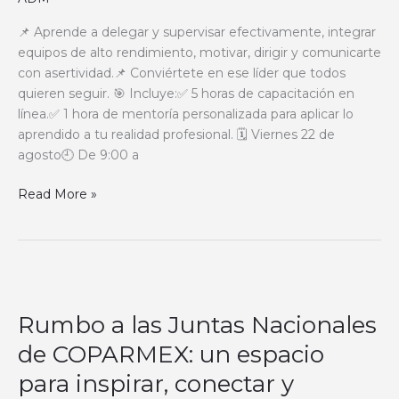
Taller
Interactivo
📌 Aprende a delegar y supervisar efectivamente, integrar
equipos de alto rendimiento, motivar, dirigir y comunicarte
con asertividad.📌 Conviértete en ese líder que todos
quieren seguir. 🎯 Incluye:✅ 5 horas de capacitación en
línea.✅ 1 hora de mentoría personalizada para aplicar lo
aprendido a tu realidad profesional. 🗓 Viernes 22 de
agosto🕘 De 9:00 a
Read More »
Rumbo
a
Rumbo a las Juntas Nacionales
las
Juntas
de COPARMEX: un espacio
Nacionales
para inspirar, conectar y
de