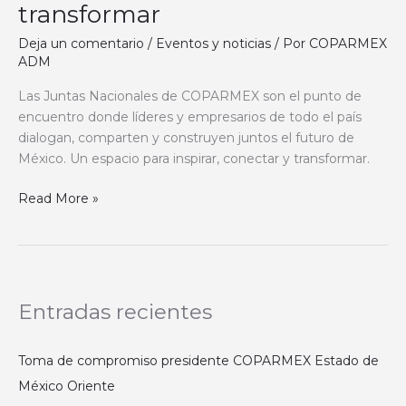
COPARMEX:
transformar
un
Deja un comentario
/
Eventos y noticias
/ Por
COPARMEX
espacio
ADM
para
inspirar,
Las Juntas Nacionales de COPARMEX son el punto de
conectar
encuentro donde líderes y empresarios de todo el país
y
dialogan, comparten y construyen juntos el futuro de
transformar
México. Un espacio para inspirar, conectar y transformar.
Read More »
Entradas recientes
Toma de compromiso presidente COPARMEX Estado de
México Oriente