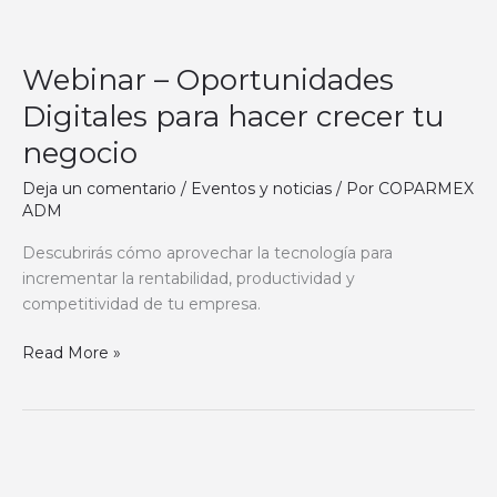
Webinar
–
Webinar – Oportunidades
Oportunidades
Digitales
Digitales para hacer crecer tu
para
negocio
hacer
crecer
Deja un comentario
/
Eventos y noticias
/ Por
COPARMEX
tu
ADM
negocio
Descubrirás cómo aprovechar la tecnología para
incrementar la rentabilidad, productividad y
competitividad de tu empresa.
Read More »
📢
✨